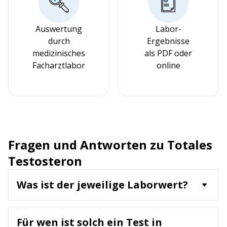
Auswertung
Labor-
durch
Ergebnisse
medizinisches
als PDF oder
Facharztlabor
online
Fragen und Antworten zu Totales
Testosteron
Was ist der jeweilige Laborwert?
Testosteron ist das wichtigste männliche
Sexualhormon (Androgen), das in den Hoden, aber
Für wen ist solch ein Test in
auch in kleinen Mengen in den Eierstöcken und