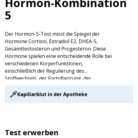
Hormon-Kombination
5
Der Hormon-5-Test misst die Spiegel der
Hormone Cortisol, Estradiol E2, DHEA-S,
Gesamttestosteron und Progesteron. Diese
Hormone spielen eine entscheidende Rolle bei
verschiedenen Körperfunktionen,
einschließlich der Regulierung des
Stoffwechsels, der Fortpflanzung, der
Stressreaktion und der allgemeinen
Gesundheit. Bitte beachten Sie, dass für
Kapillarblut in der Apotheke
Cortisol zwei Proben (morgens und abends)
erforderlich sind (siehe Cortisol)!
Test erwerben