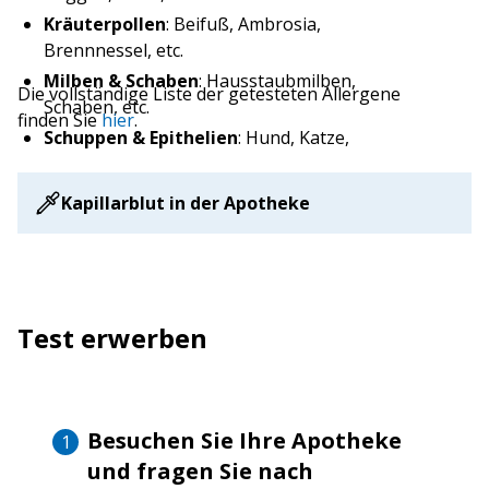
Kräuterpollen
: Beifuß, Ambrosia,
Brennnessel, etc.
Milben & Schaben
: Hausstaubmilben,
Die vollständige Liste der getesteten Allergene
Schaben, etc.
finden Sie
hier
.
Schuppen & Epithelien
: Hund, Katze,
Pferd, etc.
Schimmel- und Hefepilze
: Aspergillus,
Kapillarblut in der Apotheke
Cladosporium, Penicillium, etc.
Insektengifte
: Biene, Wespe,
Feuerameise, etc.
Ei & Milch
: Hühnerei, Kuhmilch, etc.
Test erwerben
Fleisch
: Rind, Schwein, Huhn, etc.
Gemüse
: Karotte, Sellerie, Tomate, etc.
Getreide & Samen
: Weizen, Roggen,
Hafer, etc.
Besuchen Sie Ihre Apotheke
Gewürze
: Senf, Paprika, Petersilie, etc.
und fragen Sie nach
Hülsenfrüchte & Nüsse
: Erdnuss,