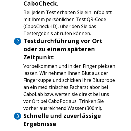
CaboCheck.
Haselnuss, Soja, etc.
Bei jedem Test erhalten Sie ein Infoblatt
Meeresfrüchte
: Shrimp, Krabbe, Lachs,
mit Ihrem persönlichen Test QR-Code
etc.
(CaboCheck-ID), über den Sie das
Obst
: Apfel, Banane, Kiwi, etc.
Testergebnis abrufen können.
Andere
: Latex, Birkenfeige, etc.
Testdurchführung vor Ort
oder zu einem späteren
Zeitpunkt
Vorbeikommen und in den Finger pieksen
lassen. Wir nehmen Ihnen Blut aus der
Fingerkuppe und schicken Ihre Blutprobe
an ein medizinisches Facharztlabor bei
CaboLab bzw. werten sie direkt bei uns
vor Ort bei CaboPoc aus. Trinken Sie
vorher ausreichend Wasser (300ml).
Schnelle und zuverlässige
Ergebnisse