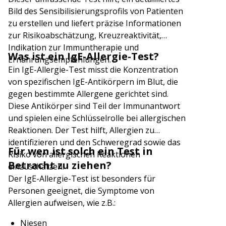
Bild des Sensibilisierungsprofils von Patienten
zu erstellen und liefert präzise Informationen
zur Risikoabschätzung, Kreuzreaktivität,
Indikation zur Immuntherapie und
Was ist ein IgE-Allergie-Test?
Ernährungsempfehlungen.
Ein IgE-Allergie-Test misst die Konzentration
von spezifischen IgE-Antikörpern im Blut, die
gegen bestimmte Allergene gerichtet sind.
Diese Antikörper sind Teil der Immunantwort
und spielen eine Schlüsselrolle bei allergischen
Reaktionen. Der Test hilft, Allergien zu
identifizieren und den Schweregrad sowie das
Für wen ist solch ein Test in
Risiko von allergischen Reaktionen
Betracht zu ziehen?
einzuschätzen.
Der IgE-Allergie-Test ist besonders für
Personen geeignet, die Symptome von
Allergien aufweisen, wie z.B.:
Niesen