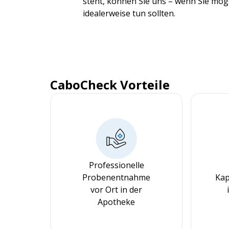
steht, können Sie uns – wenn Sie möge
idealerweise tun sollten.
CaboCheck Vorteile
Professionelle
Probenentnahme
Kap
vor Ort in der
Apotheke