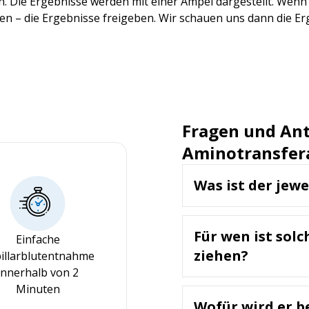
. Die Ergebnisse werden mit einer Ampel dargestellt. Wenn 
n – die Ergebnisse freigeben. Wir schauen uns dann die Erg
Fragen und Ant
Aminotransfer
Was ist der jew
ALT ist ein Enzym, da
Laborwert misst die K
Für wen ist solc
Beurteilung der Lebe
Einfache
Leberschäden.
ziehen?
illarblutentnahme
innerhalb von 2
Ein ALT-Test wird emp
Minuten
Personen mit Symptom
Wofür wird er b
Bauchschmerzen